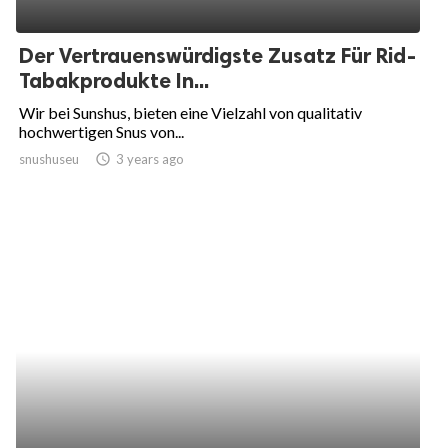
Der Vertrauenswürdigste Zusatz Für Rid-
Tabakprodukte In...
Wir bei Sunshus, bieten eine Vielzahl von qualitativ
hochwertigen Snus von...
snushuseu
access_time
3 years ago