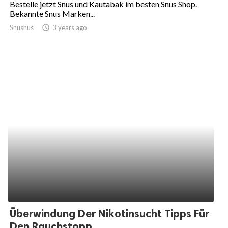
Bestelle jetzt Snus und Kautabak im besten Snus Shop.
Bekannte Snus Marken...
ed.
Snushus
access_time
3 years ago
Überwindung Der Nikotinsucht Tipps Für
Den Rauchstopp