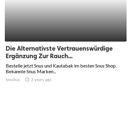
Die Alternativste Vertrauenswürdige
Ergänzung Zur Rauch...
Bestelle jetzt Snus und Kautabak im besten Snus Shop.
Bekannte Snus Marken...
Snushus
access_time
3 years ago