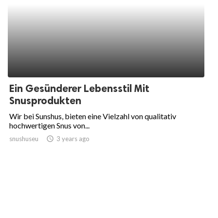
Ein Gesünderer Lebensstil Mit
Snusprodukten
Wir bei Sunshus, bieten eine Vielzahl von qualitativ
hochwertigen Snus von...
snushuseu
access_time
3 years ago