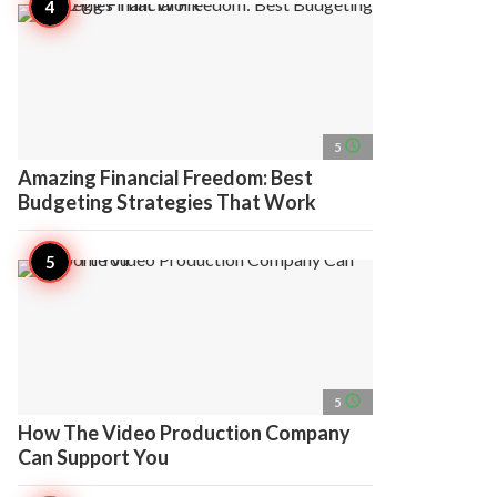
access_time
5
Amazing Financial Freedom: Best
Budgeting Strategies That Work
access_time
5
How The Video Production Company
Can Support You