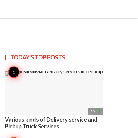
search
account_circle
more_horiz
AP
TODAY'S TOP
POSTS
access_time
15
Various kinds of Delivery service and
Pickup Truck Services