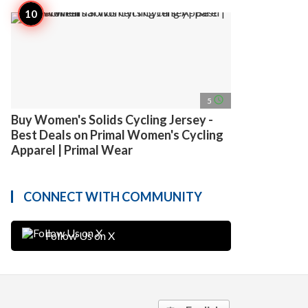
access_time
5
Buy Women's Solids Cycling Jersey -
Best Deals on Primal Women's Cycling
Apparel | Primal Wear
CONNECT WITH COMMUNITY
Follow Us on X