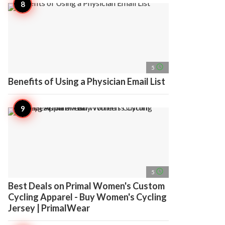
access_time
5
Benefits of Using a Physician Email List
access_time
5
Best Deals on Primal Women's Custom
Cycling Apparel - Buy Women's Cycling
Jersey | PrimalWear