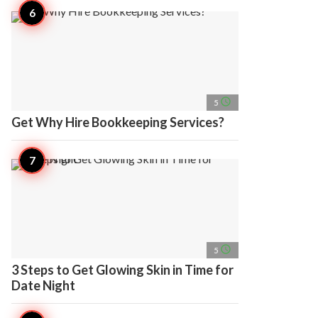
access_time
5
Get Why Hire Bookkeeping Services?
access_time
5
3 Steps to Get Glowing Skin in Time for
Date Night