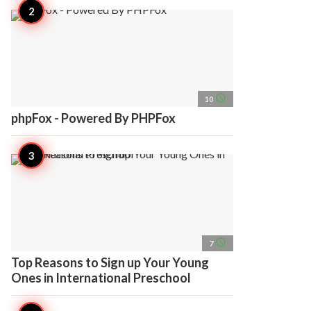
access_time
10
phpFox - Powered By PHPFox
access_time
7
Top Reasons to Sign up Your Young
Ones in International Preschool